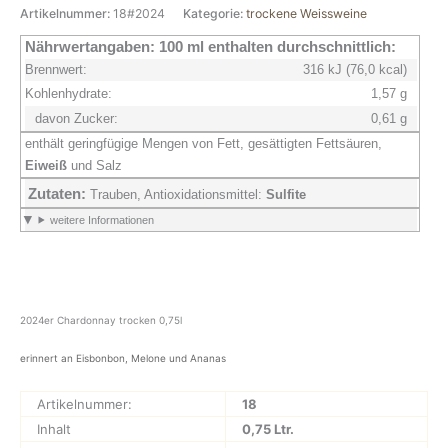
trocken
Artikelnummer:
18#2024
Kategorie:
trockene Weissweine
0,75l
Menge
Nährwertangaben:
100 ml enthalten durchschnittlich:
Brennwert:
316 kJ (76,0 kcal)
Kohlenhydrate:
1,57 g
davon Zucker:
0,61 g
enthält geringfügige Mengen von Fett, gesättigten Fettsäuren,
Eiweiß
und Salz
Zutaten:
Trauben, Antioxidationsmittel:
Sulfite
weitere Informationen
2024er Chardonnay trocken 0,75l
erinnert an Eisbonbon, Melone und Ananas
Artikelnummer:
18
Inhalt
0,75 Ltr.