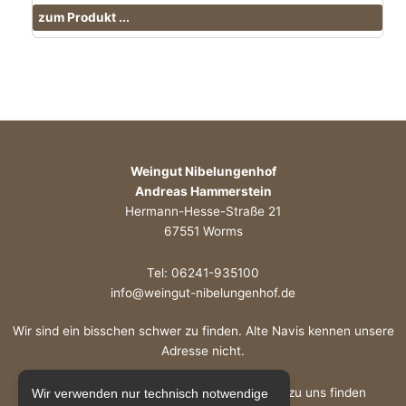
zum Produkt ...
Weingut Nibelungenhof
Andreas Hammerstein
Hermann-Hesse-Straße 21
67551 Worms
Tel: 06241-935100
info@weingut-nibelungenhof.de
Wir sind ein bisschen schwer zu finden. Alte Navis kennen unsere
Adresse nicht.
Schauen Sie hier auf Google Maps wie sie zu uns finden
Wir verwenden nur technisch notwendige