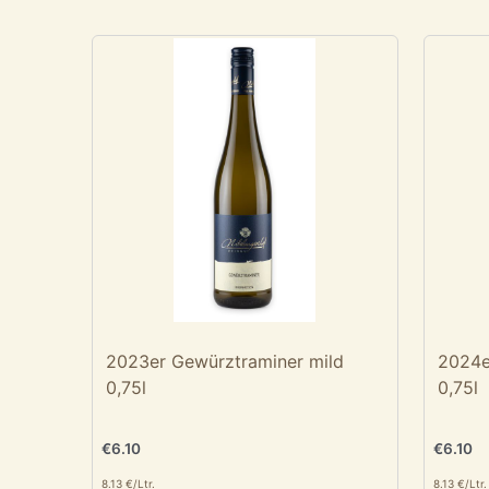
2023er Gewürztraminer mild
2024e
0,75l
0,75l
€
6.10
€
6.10
8.13 €/Ltr.
8.13 €/Ltr.