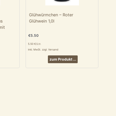
Glühwürmchen – Roter
us
Glühwein 1,0l
mit
€
5.50
5.50 €/Ltr.
inkl. MwSt. zzgl. Versand
zum Produkt ...