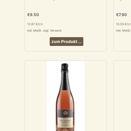
€
9.50
€
7.90
12.67 €/Ltr.
10.53 €/Lt
inkl. MwSt. zzgl. Versand
inkl. MwSt
zum Produkt ...