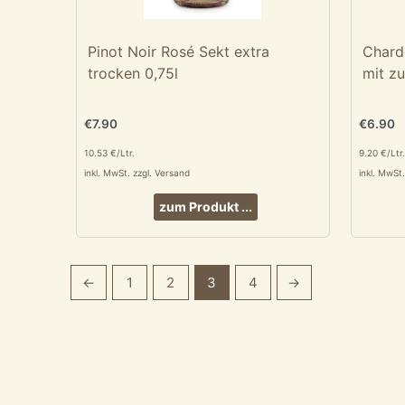
Pinot Noir Rosé Sekt extra
Chard
trocken 0,75l
mit z
€
7.90
€
6.90
10.53 €/Ltr.
9.20 €/Ltr.
inkl. MwSt. zzgl. Versand
inkl. MwSt
zum Produkt ...
←
1
2
3
4
→