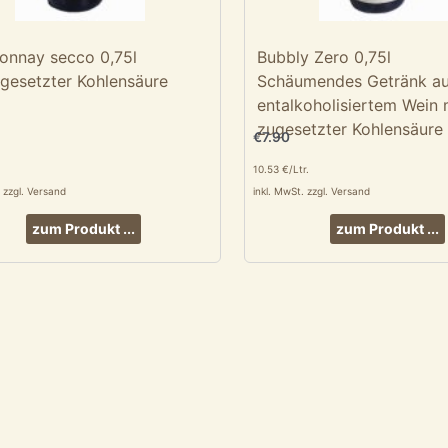
onnay secco 0,75l
Bubbly Zero 0,75l
ugesetzter Kohlensäure
Schäumendes Getränk a
entalkoholisiertem Wein 
zugesetzter Kohlensäure
€
7.90
10.53 €/Ltr.
. zzgl. Versand
inkl. MwSt. zzgl. Versand
zum Produkt ...
zum Produkt ...