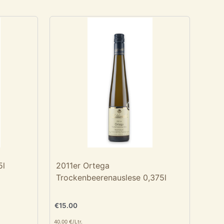
5l
2011er Ortega
Trockenbeerenauslese 0,375l
€
15.00
40.00 €/Ltr.