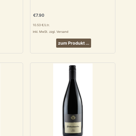
€
7.90
10.53 €/Ltr.
inkl. MwSt. zzgl. Versand
zum Produkt ...